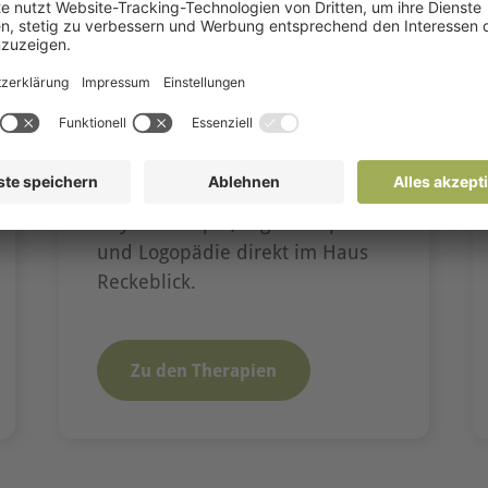
Therapien
Ein vielschichtiges
Therapieangebot für Bewohner
der Einrichtung mit Praxen für
Physiotherapie, Ergotherapie
und Logopädie direkt im Haus
Reckeblick.
Zu den Therapien