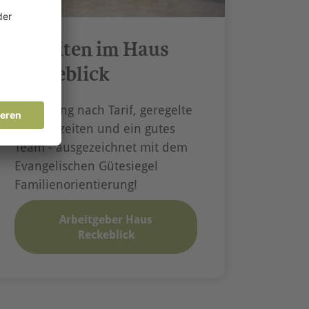
Arbeiten im Haus
Reckeblick
Bezahlung nach Tarif, geregelte
Urlaubszeiten und ein gutes
Team - ausgezeichnet mit dem
Evangelischen Gütesiegel
Familienorientierung!
Arbeitgeber Haus
Reckeblick