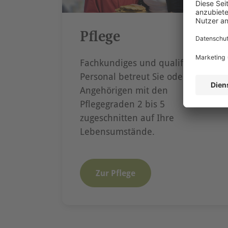
Pflege
Fachkundiges und qualifiziertes
Personal betreut Sie oder Ihre
Angehörigen mit den
Pflegegraden 2 bis 5
zugeschnitten auf Ihre
Lebensumstände.
Zur Pflege